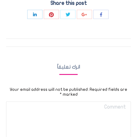
Share this post
Share
Share
Share
Share
Share
with
with
with
with
with
Pinterest
Twitter
LinkedIn
Google+
Facebook
Post
navigation
اترك تعليقاً
Your email address will not be published. Required fields are
*
marked
Comment