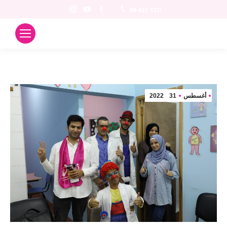
Instagram
YouTube
Facebook
04-622-1121
أغسطس
31
2022