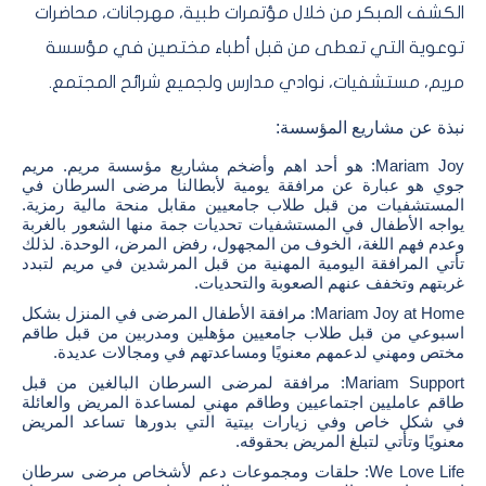
الكشف المبكر من خلال مؤتمرات طبية، مهرجانات، محاضرات
توعوية التي تعطى من قبل أطباء مختصين في مؤسسة
مريم، مستشفيات، نوادي مدارس ولجميع شرائح المجتمع.
نبذة عن مشاريع المؤسسة
:
Mariam Joy: هو أحد اهم وأضخم مشاريع مؤسسة مريم. مريم
جوي هو عبارة عن مرافقة يومية لأبطالنا مرضى السرطان في
المستشفيات من قبل طلاب جامعيين مقابل منحة مالية رمزية.
يواجه الأطفال في المستشفيات تحديات جمة منها الشعور بالغربة
وعدم فهم اللغة، الخوف من المجهول، رفض المرض، الوحدة. لذلك
تأتي المرافقة اليومية المهنية من قبل المرشدين في مريم لتبدد
غربتهم وتخفف عنهم الصعوبة والتحديات.
Mariam Joy at Home: مرافقة الأطفال المرضى في المنزل بشكل
اسبوعي من قبل طلاب جامعيين مؤهلين ومدربين من قبل طاقم
مختص ومهني لدعمهم معنويًا ومساعدتهم في ومجالات عديدة.
Mariam Support: مرافقة لمرضى السرطان البالغين من قبل
طاقم عامليين اجتماعيين وطاقم مهني لمساعدة المريض والعائلة
في شكل خاص وفي زيارات بيتية التي بدورها تساعد المريض
معنويًا وتأتي لتبلغ المريض بحقوقه.
We Love Life: حلقات ومجموعات دعم لأشخاص مرضى سرطان