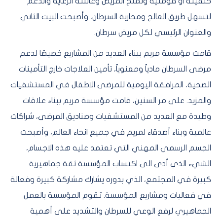
خلفيته او قومتيه وتمنح المريض وعائلته الرعاية والدعم
لتسهل طريق العالج ومحاربة السرطان، وأصبحت البيت الثاني
والعنوان الرئيسي لكل مريض سرطان.
قامت مؤسسة مريم ببناء العديد من المشاريع خصيصًا لدعم
مرضى السرطان مادياً ومعنوياً، تأمين العلاجات خارج التأمينات
الصحية، المرافقة اليومية للمرضى الاطفال في المستشفيات
والمزيد. على مر السنين، قامت مؤسسة مريم ببناء علاقات
وطيدة مع العديد من المستشفيات وصناديق المرضى، شراكات
عالمية وبناء أصدقاء لمريم في جميع انحاء العالم، وأصبحت
الجسم الرسمي المهني التي تعتمد عليه هذه الاجسام،
الشيء الذي أدى الى اكتساب المؤسسة ثقة جماهيرية
كبيرة في المجتمع، الذي بدوره يشارك مشاركة كبيرة وفعالة
في فعاليات ومشاريع المؤسسة. تقوم المؤسسة بالعمل
الجماهيري لرفع الوعي للسرطان والتشديد على أهمية