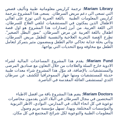
Mariam Library:
ترجمة كراريس معلوماتية طبية وتأليف قصص
التي تسعى الى دعم مريض السرطان. يسعى هذا المشروع بترجمة
كراريس المعلومات الطبية باللغة العبرية التي توزع على اهالي
الاطفال الذين يمكثون في المستشفيات لتلقي العلاج للسرطان،
الى اللغة العربية. من أبرز إصدارات هذا المشروع هو اول قصة
اطفال باللغة العربية عن مرض السرطان، “نمور البطل الصغير”.
تطرح القصة التجربة العلاجية والنفسية للطفل مريض السرطان،
وتأتي بحلّة جذابة تحاكي عالم الطفل وبمضمون مثير يتمركز لتعامل
الطفل مع مخاوفه ومع التحديات التي يواجها.
Mariam Fund:
يقدم هذا المشروع المساعدات المالية لشراء
الادوية خارج السلة والعلاجات من خلال التعاون مع صناديق المرضى
والمستشفيات. بالإضافة، قد موّل هذا المشروع شراء معدات طبية
حديثة للمستشفيات ومنها جهاز المموجرافيا للكشف عن سرطان
الثدي لمستشفى العائلة المقدسة في الناصرة.
Mariam Doctors:
يضم هذا المشروع باقة من افضل الاطباء
المختصين في مجال السرطان في البلاد الذين يقدمون محاضرات
توعوية في كل انحاء البلاد، في المدارس، النوادي، الاطر التربوية
والمؤسسات المختلفة. وبهذا، تسهل مؤسسة مريم وصول
المعلومات الطبية والتوعوية لكل شرائح المجتمع في كل مكان.