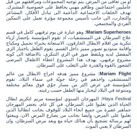
او من تعافى من المرض. يتم توجيه المجموعات ومرافقتهم من قبل
عامليين اجتماعيين وطاقم مهني يحافظ على خصوصية المشترك.
تهدف الحلقات الاجتماعية الداعمة الى تبادل الأفكار، المشاعر
والتجارب، الى جانب تأسيس مجموعة مؤثرة تعمل على التمكين
الفردي والمجتمعي.
Mariam Superheroes:
وهو عبارة عن يوم ترفيهي كامل في قسم
علاج السرطان في المسشفيات، اذ تقوم المؤسسة بإحضار ازياء
تنكرية من افلام الابطال الخارقون، الاستعانة بخبراء تجميل ومكياج
واقامة ستوديو تصوير مميز داخل القسم. يقوم الطفل باختيار الزي
المفضل لديه ويلتقط صور في الزي التنكري. بالاضافة الى كونه
مشروع ترفيهي، يهدف هذا المشروع اعطاء الاطفال المرضى
الشعور بالقوة والقدرة على التغلب على السرطان.
Mariam Flight:
مشروع مميز هدفه اخراج الابطال من عالم
المستشفى، واخذهم في رحلة جويّة في سماء البلاد. تقوم
المؤسسة في عرض اكثر من مسار جوّي فوق معالم مختلفة
ومتنوعة في البلاد ليختار منها الطفل حسب رغبته.
Haya Festival: المهرجان السنوي لمؤسسة مريم لتكريم ابطال
الحياة الذين تغلبوا على السرطان. في كل عام، يحضر المهرجان
جماهير غفيرة من جميع انحاء البلاد للوقوف بجانب ابطالنا الذين
تغلبوا على المرض، وأيضا بجانب من يصارع المرض الان، ويبعثوا
لهم برسالة تشجيع بأن هنالك حياة مع وبعد مرض السرطان، وان
السرطان لا يعني الموت
.