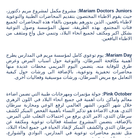
Mariam Doctors Juniors:
مشروع مكمل لمشروع مريم دكتورز،
حيث يقوم الاطباء المختصون بتقديم المحاضرات الطبية والتوعوية
لاطباء يافعين، الذين بدورهم يقومون بالقاء هذه المحاضرات لجميع
فئات المجتمع. بهذه الطريقة، تسهل المؤسسة وصول التوعية
بشكل اكبر ومكثف لجميع انحاء البلاد، وتنمي جيل واعِ ومثقف من
الاطباء اليافعين.
Mariam Day:
يوم توعوي كامل لمؤسسة مريم في المدارس يطرح
أهمية مكافحة السرطان، والتوعية حول أسباب المرض وعرض
طرق للوقاية منه. يتضمن اليوم المريمي محطات عديدة منها
محاضرات تحفيزية وتوعوية، بالإضافة الى ورشات حول كيفية
التعامل مع مريض السرطان، ورشات موسيقية وفعاليات أخرى.
Pink October:
جولة مؤتمرات ومهرجانات طبية التي تضمن اضاءة
معالم واماكن ذات اهمية في جميع انحاء البلاد في اللون الزهري
خلال شهر اكتوبر، الشهر العالمي لرفع الوعي ومحاربة سرطان
الثدي. هدف الاضاءة هو تذكير النساء بأهمية الفحص المبكر لكشف
سرطان الثدي، الامر الذي يرفع من احتمالات التغلب على المرض.
بالإضافة، يتضمن المشروع سلسلة فعاليات توعوية ومكثفة عن
سرطان الثدي والكشف المبكر لإنقاذ الحياة في جميع انحاء البلاد،
مثل تقديم محاضرات توعوية في المدارس، النوادي والشوارع،