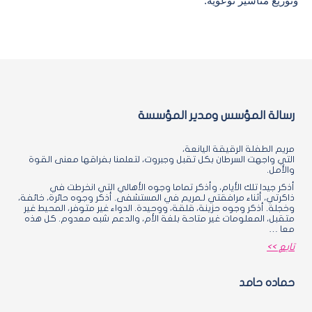
وتوزيع مناشير توعوية.
رسالة المؤسس ومدير المؤسسة
مريم الطفلة الرقيقة اليانعة،
التي واجهت السرطان بكل تقبل وجبروت، لتعلمنا بفراقها معنى القوة
والأمل.
أذكر جيدا تلك الأيام، وأذكر تماما وجوه الأهالي التي انخرطت في
ذاكرتي، أثناء مرافقتي لـمريم في المستشفى. أذكر وجوه حائرة، خائفة،
وخجلة. أذكر وجوه حزينة، قلقة، ووحيدة. الدواء غير متوفر، المحيط غير
متقبل، المعلومات غير متاحة بلغة الأم، والدعم شبه معدوم. كل هذه
معا …
تابع >>
حماده حامد