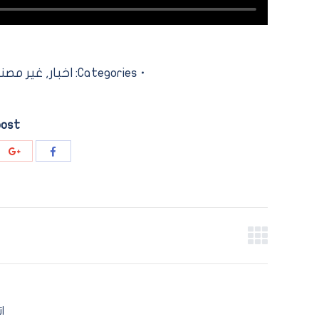
Categories:
اخبار
,
غير مص
post
re
Share
th
with
le+
Facebook
Post
navigation
ا