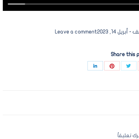
نف
أبريل 14, 2023
Leave a comment
Share this 
Share
Share
Share
Sha
with
with
with
wi
Pinterest
Twitter
LinkedIn
Goog
ترك تعليقاً