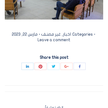
Categories:
اخبار
,
غير مصنف
مارس 22, 2023
Leave a comment
Share this post
Share
Share
Share
Share
Share
with
with
with
with
with
Pinterest
Twitter
LinkedIn
Google+
Facebook
Post
navigation
اترك تعليقاً