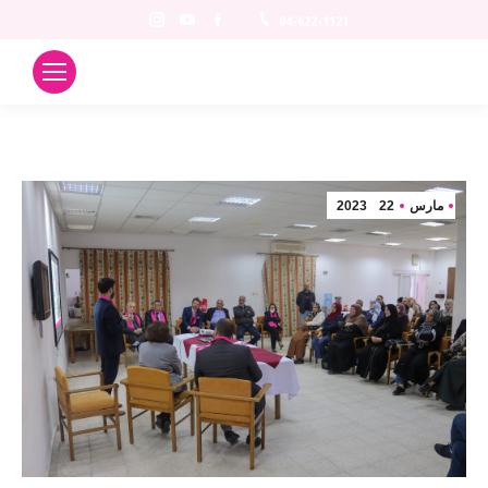
Instagram
YouTube
Facebook
04-622-1121
مارس
22
2023