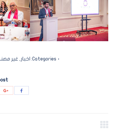
Categories:
اخبار
,
غير مصن
post
re
Share
th
with
le+
Facebook
Post
navigation