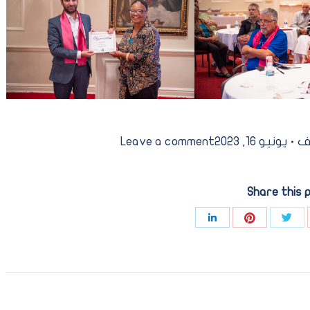
ف
يونيو 16, 2023
Leave a comment
Share this 
Share
Share
Share
Sha
with
with
with
wi
Pinterest
Twitter
LinkedIn
Goog