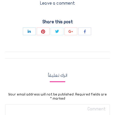
Leave a comment
Share this post
Share
Share
Share
Share
Share
with
with
with
with
with
Pinterest
Twitter
LinkedIn
Google+
Facebook
Post
navigation
اترك تعليقاً
Your email address will not be published. Required fields are
*
marked
Comment