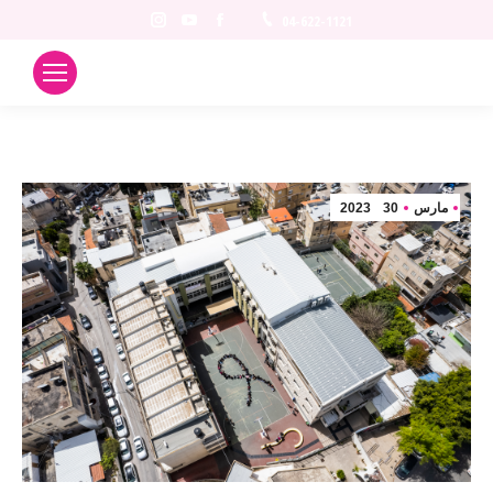
Instagram
YouTube
Facebook
04-622-1121
مارس
30
2023