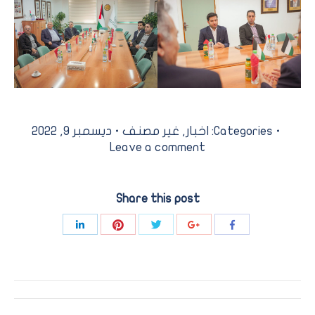
Categories:
اخبار
,
غير مصنف
ديسمبر 9, 2022
Leave a comment
Share this post
Share
Share
Share
Share
Share
with
with
with
with
with
Pinterest
Twitter
LinkedIn
Google+
Facebook
Post
navigation