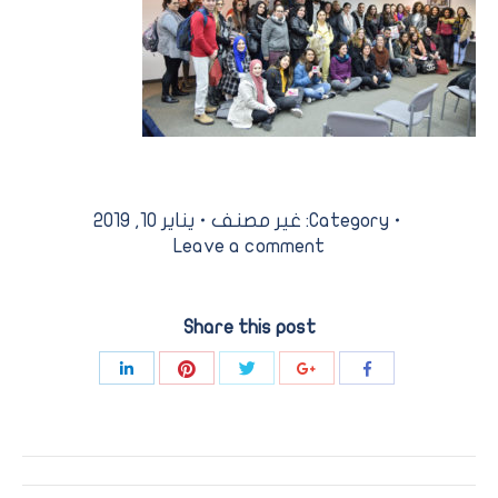
Category:
غير مصنف
يناير 10, 2019
Leave a comment
Share this post
Share
Share
Share
Share
Share
with
with
with
with
with
Pinterest
Twitter
LinkedIn
Google+
Facebook
Post
navigation