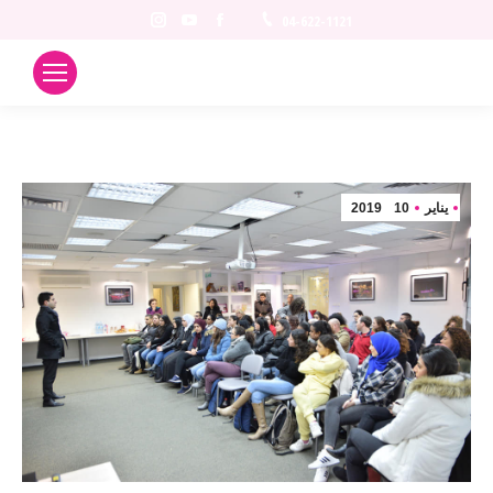
Instagram
YouTube
Facebook
04-622-1121
يناير
10
2019